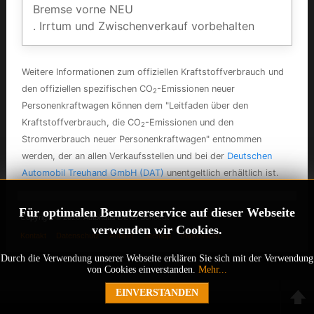
Bremse vorne NEU
. Irrtum und Zwischenverkauf vorbehalten
Weitere Informationen zum offiziellen Kraftstoffverbrauch und
den offiziellen spezifischen CO
-Emissionen neuer
2
Personenkraftwagen können dem "Leitfaden über den
Kraftstoffverbrauch, die CO
-Emissionen und den
2
Stromverbrauch neuer Personenkraftwagen" entnommen
werden, der an allen Verkaufsstellen und bei der
Deutschen
Automobil Treuhand GmbH (DAT)
unentgeltlich erhältlich ist.
Für optimalen Benutzerservice auf dieser Webseite
Copyright © 2026. Autohaus Dieter Schoedl.
verwenden wir Cookies.
Kontakt
Datenschutz
Anfahrt
Sitemap
Impressum
Durch die Verwendung unserer Webseite erklären Sie sich mit der Verwendung
von Cookies einverstanden.
Mehr...
EINVERSTANDEN