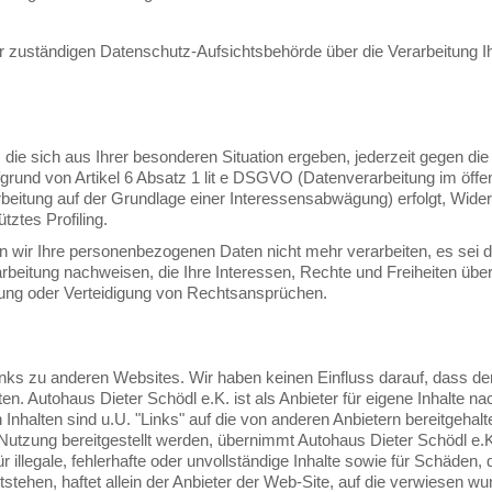
er zuständigen Datenschutz-Aufsichtsbehörde über die Verarbeitung
ie sich aus Ihrer besonderen Situation ergeben, jederzeit gegen die 
rund von Artikel 6 Absatz 1 lit e DSGVO (Datenverarbeitung im öffent
beitung auf der Grundlage einer Interessensabwägung) erfolgt, Widers
tztes Profiling.
n wir Ihre personenbezogenen Daten nicht mehr verarbeiten, es sei 
rbeitung nachweisen, die Ihre Interessen, Rechte und Freiheiten über
ung oder Verteidigung von Rechtsansprüchen.
inks zu anderen Websites. Wir haben keinen Einfluss darauf, dass der
. Autohaus Dieter Schödl e.K. ist als Anbieter für eigene Inhalte 
 Inhalten sind u.U. "Links" auf die von anderen Anbietern bereitgehal
r Nutzung bereitgestellt werden, übernimmt Autohaus Dieter Schödl e
ür illegale, fehlerhafte oder unvollständige Inhalte sowie für Schäden,
stehen, haftet allein der Anbieter der Web-Site, auf die verwiesen wu