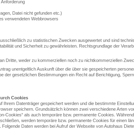
 Anforderung
ragen, Datei nicht gefunden etc.)
des verwendeten Webbrowsers
sschließlich zu statistischen Zwecken ausgewertet und sind technisc
abilität und Sicherheit zu gewährleisten. Rechtsgrundlage der Verarbei
n Dritte, weder zu kommerziellen noch zu nichtkommerziellen Zwecken
ntrag unentgeltlich Auskunft über die über sie gespeicherten person
e der gesetzlichen Bestimmungen ein Recht auf Berichtigung, Sper
durch Cookies
 auf Ihrem Datenträger gespeichert werden und die bestimmte Einste
owser speichern. Grundsätzlich können zwei verschiedene Arten vo
ion-Cookies“ als auch temporäre bzw. permanente Cookies. Während
 schließen, werden temporäre bzw. permanente Cookies für einen lä
. Folgende Daten werden bei Aufruf der Webseite von Autohaus Dieter