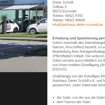
Dieter Schödl
Sollnau 5
85072 Eichstätt
Telefon: 08421 6781
Telefax: 08421 80838
info@autohaus-dieter-schoedl.de
Erhebung und Speicherung per
Sofern innerhalb des Internetange
Namen, Anschriften) besteht, so er
Bearbeitung Ihrer Anfragen/Anliege
(Pflichtfelder) mitteilt. Die weite
Daten werden ausschließlich zur Be
von Ihnen erteilten Einwilligung (A
DSGVO).
Unabhängig von der freiwilligen M
Autohaus Dieter Schödl e.K. und be
gespeichert. Jeder Datensatz best
der Seite, von der aus die Date
dem Namen der Datei