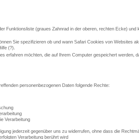
der Funktionsliste (graues Zahnrad in der oberen, rechten Ecke) und k
önnen Sie spezifizieren ob und wann Safari Cookies von Websites akz
lfe (?).
s erfahren möchten, die auf Ihrem Computer gespeichert werden, da
etreffenden personenbezogenen Daten folgende Rechte:
öschung
erarbeitung
ie Verarbeitung
illigung jederzeit gegenüber uns zu widerrufen, ohne dass die Rechtmä
erfolgten Verarbeitung berührt wird