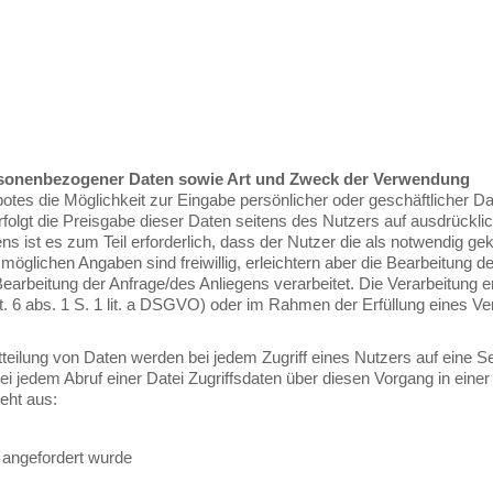
sonenbezogener Daten sowie Art und Zweck der Verwendung
botes die Möglichkeit zur Eingabe persönlicher oder geschäftlicher D
folgt die Preisgabe dieser Daten seitens des Nutzers auf ausdrücklich 
ns ist es zum Teil erforderlich, dass der Nutzer die als notwendig 
ren möglichen Angaben sind freiwillig, erleichtern aber die Bearbeitung 
arbeitung der Anfrage/des Anliegens verarbeitet. Die Verarbeitung er
rt. 6 abs. 1 S. 1 lit. a DSGVO) oder im Rahmen der Erfüllung eines Vertr
itteilung von Daten werden bei jedem Zugriff eines Nutzers auf eine 
i jedem Abruf einer Datei Zugriffsdaten über diesen Vorgang in einer
eht aus:
i angefordert wurde