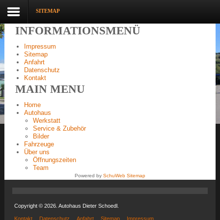
SITEMAP
INFORMATIONSMENÜ
Impressum
Sitemap
Anfahrt
Datenschutz
Kontakt
MAIN MENU
Home
Autohaus
Werkstatt
Service & Zubehör
Bilder
Fahrzeuge
Über uns
Öffnungszeiten
Team
Powered by
SchuWeb Sitemap
Copyright © 2026. Autohaus Dieter Schoedl.
Kontakt
Datenschutz
Anfahrt
Sitemap
Impressum